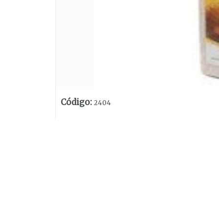
Código
:
2404
Lista vacía