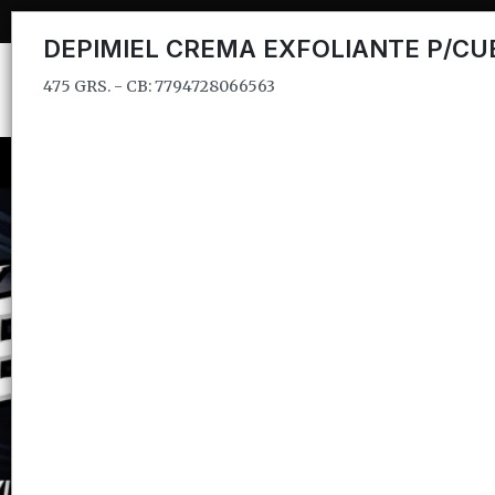
475 GRS. - CB: 7794728066563
DEPIMIEL CREMA EXFOLIANTE P/C
475 GRS. - CB: 7794728066563