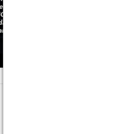
Menú
475 GRS. - CB: 7794728066563