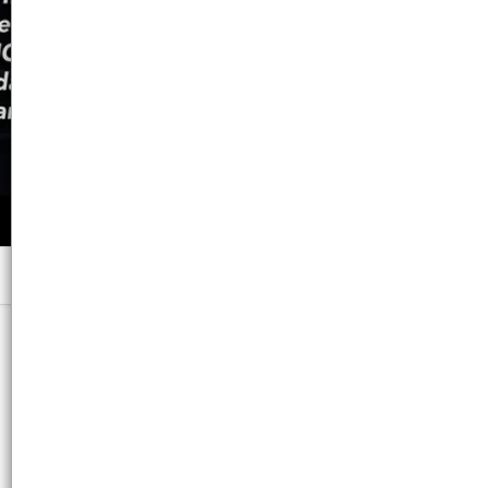
Menú
123 ML. - CB: 7791600036140