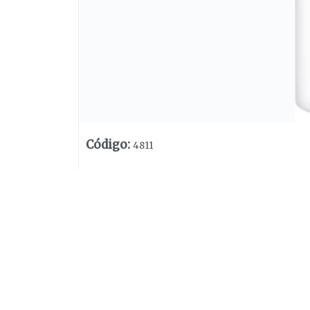
Código
:
4811
Lista vacía