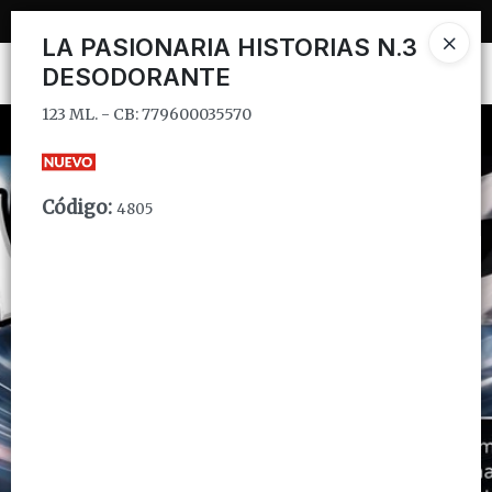
123 ML. - CB: 779600035570
LA PASIONARIA HISTORIAS N.3
DESODORANTE
Ingresar a la Tienda
123 ML. - CB: 779600035570
CÓMO COMPRAR
QUIÉNES SOMOS
Código
:
4805
INSTITUCIONAL
CONTACTO