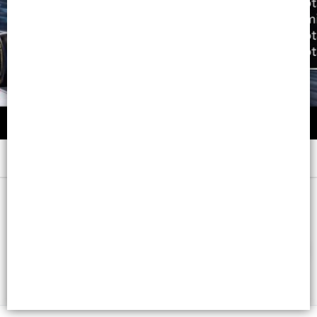
Menú
123 ML. - CB: 779600035570
FILTROS
Lista vacía