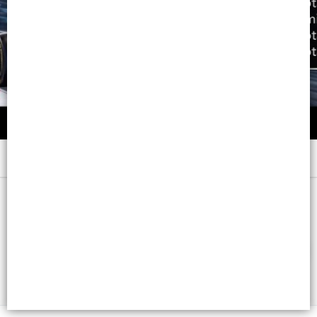
Menú
100 ML. VAP. CB: 7791600035464
FILTROS
Lista vacía