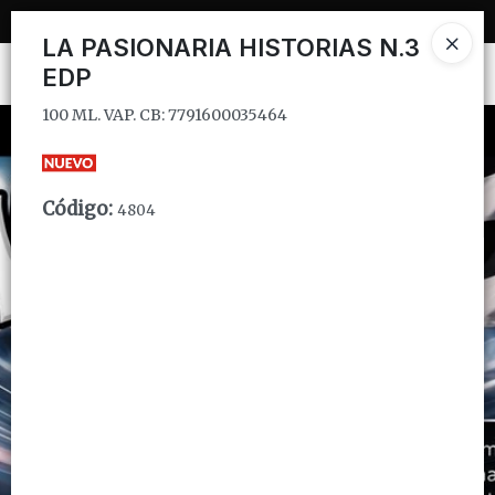
100 ML. VAP. CB: 7791600035464
LA PASIONARIA HISTORIAS N.3
EDP
Ingresar a la Tienda
100 ML. VAP. CB: 7791600035464
CÓMO COMPRAR
QUIÉNES SOMOS
Código
:
4804
INSTITUCIONAL
CONTACTO