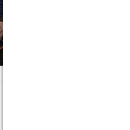
Menú
x 300 ML. - CB: 3474637090487