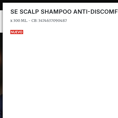
x 300 ML. - CB: 3474637090487
SE SCALP SHAMPOO ANTI-DISCOM
x 300 ML. - CB: 3474637090487