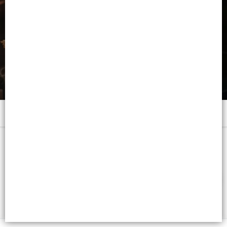
Menú
x 250 ML. - CB: 3474637153502
FILTROS
Lista vacía