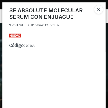
x 250 ML. - CB: 3474637153502
SE ABSOLUTE MOLECULAR
SERUM CON ENJUAGUE
Ingresar a la Tienda
x 250 ML. - CB: 3474637153502
CÓMO COMPRAR
QUIÉNES SOMOS
Código
:
70743
INSTITUCIONAL
CONTACTO