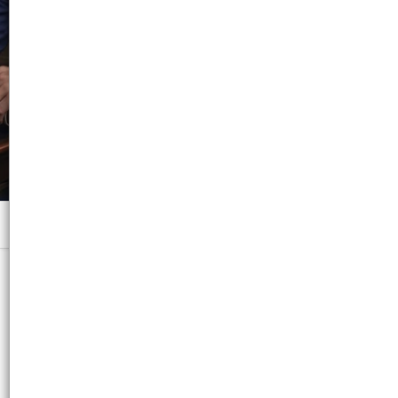
Menú
x 500 ML. - CB: 3474637257002