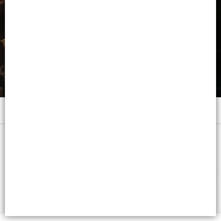
Menú
x EDP x 50 ML. VAP. - CB: 7798104231002
FILTROS
Lista vacía