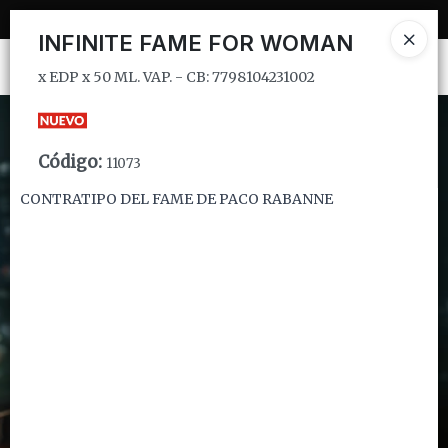
x EDP x 50 ML. VAP. - CB: 7798104231002
INFINITE FAME FOR WOMAN
Ingresar a la Tienda
x EDP x 50 ML. VAP. - CB: 7798104231002
CÓMO COMPRAR
Código
:
11073
QUIÉNES SOMOS
CONTRATIPO DEL FAME DE PACO RABANNE
INSTITUCIONAL
CONTACTO