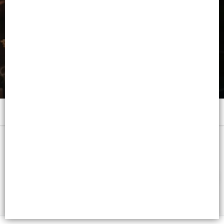
Menú
x 90 ML. - CB:
FILTROS
Lista vacía