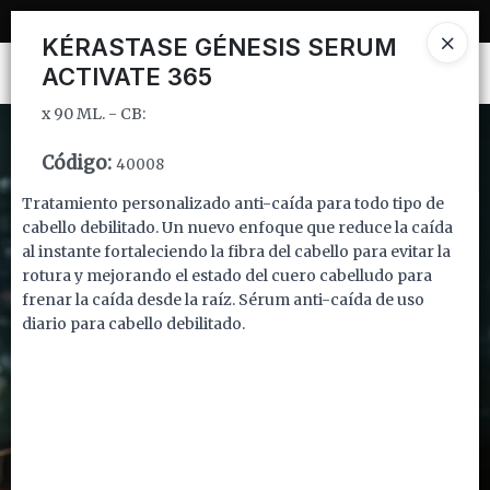
x 90 ML. - CB:
KÉRASTASE GÉNESIS SERUM
ACTIVATE 365
Ingresar a la Tienda
x 90 ML. - CB:
CÓMO COMPRAR
Código
:
40008
QUIÉNES SOMOS
Tratamiento personalizado anti-caída para todo tipo de
cabello debilitado. Un nuevo enfoque que reduce la caída
INSTITUCIONAL
al instante fortaleciendo la fibra del cabello para evitar la
rotura y mejorando el estado del cuero cabelludo para
CONTACTO
frenar la caída desde la raíz. Sérum anti-caída de uso
diario para cabello debilitado.