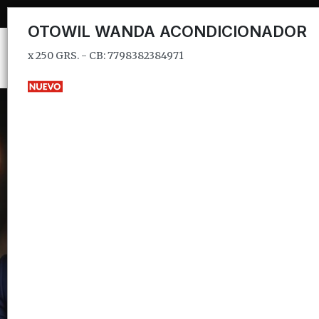
x 250 GRS. - CB: 7798382384971
OTOWIL WANDA ACONDICIONADOR
x 250 GRS. - CB: 7798382384971