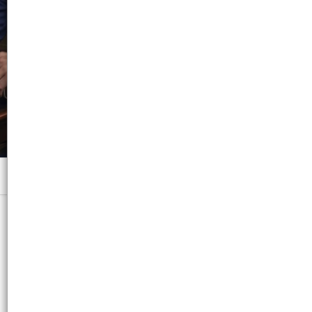
Menú
x 250 GRS. - CB: 7798382384971